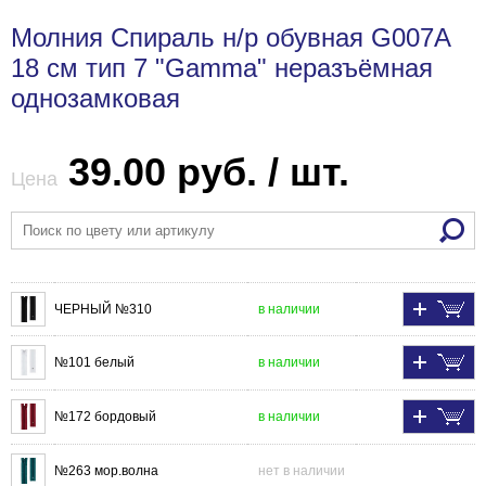
Молния Спираль н/р обувная G007A
18 см тип 7 "Gamma" неразъёмная
однозамковая
39.00 руб. / шт.
Цена
ЧЕРНЫЙ №310
в наличии
№101 белый
в наличии
№172 бордовый
в наличии
№263 мор.волна
нет в наличии