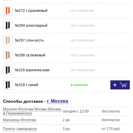
№272 т.оранжевый
нет в наличии
№294 шоколадный
нет в наличии
№297 слон.кость
нет в наличии
№298 св.бежевый
нет в наличии
№316 коричнев.хаки
нет в наличии
№318 т.синий
в наличии
г. Москва
Способы доставки -
Магазин Иголочка Москва (Москва,
сегодня с 12:00
бесплатно
м.Первомайская)
Магазины Иголочка
2 дн.
бесплатно
Пункты самовывоза
3 дн.
от 170 руб.