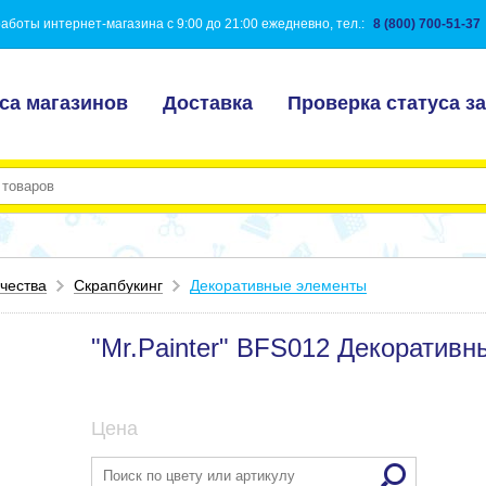
аботы интернет-магазина с 9:00 до 21:00 ежедневно, тел.:
8 (800) 700-51-37
са магазинов
Доставка
Проверка статуса за
чества
Скрапбукинг
Декоративные элементы
"Mr.Painter" BFS012 Декоративн
Цена