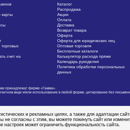
азинов
Каталог
Распродажа
 карты
Акции
Оплата
ссы
Доставка
Возврат товара
Оферта
г
Оферта для юридических лиц
 торговых
Оптовая торговля
Бесплатные каталоги
ть счет на
Калькулятор расхода пряжи
Календарь рукоделия
Политика обработки персональных
данных
сунки принадлежат фирме «Гамма».
печатном виде и/или использование в любой форме, цитирование без письме
истических и рекламных целях, а также для адаптации сай
ы не согласны с этим, вы можете покинуть сайт или измени
е настроек может ограничить функциональность сайта.