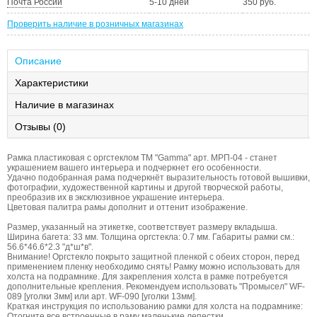
Почта России
5-10 дней
350 руб.
Проверить наличие в розничных магазинах
Описание
Характеристики
Наличие в магазинах
Отзывы (0)
Рамка пластиковая с оргстеклом ТМ "Gamma" арт. МРП-04 - станет
украшением вашего интерьера и подчеркнет его особенности.
Удачно подобранная рама подчеркнёт выразительность готовой вышивки,
фотографии, художественной картины и другой творческой работы,
преобразив их в эксклюзивное украшение интерьера.
Цветовая палитра рамы дополнит и оттенит изображение.
Размер, указанный на этикетке, соответствует размеру вкладыша.
Ширина багета: 33 мм. Толщина оргстекла: 0.7 мм. Габариты рамки см.:
56.6*46.6*2.3 "д*ш*в".
Внимание! Оргстекло покрыто защитной пленкой с обеих сторон, перед
применением пленку необходимо снять! Рамку можно использовать для
холста на подрамнике. Для закрепления холста в рамке потребуется
дополнительные крепления. Рекомендуем использовать "Промысел" WF-
089 [уголки 3мм] или арт. WF-090 [уголки 13мм].
Краткая инструкция по использованию рамки для холста на подрамнике:
Отогните все встроенные в раму маленькие лепестки.