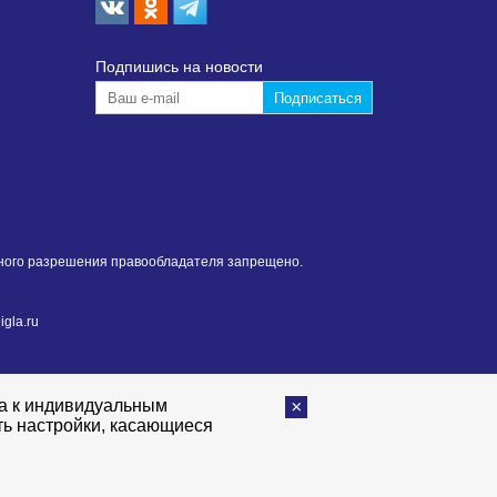
Подпишиcь на новости
нного разрешения правообладателя запрещено.
gla.ru
та к индивидуальным
ть настройки, касающиеся