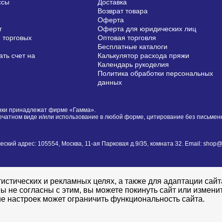
ссы
Доставка
Возврат товара
Оферта
г
Оферта для юридических лиц
 торговых
Оптовая торговля
Бесплатные каталоги
ть счет на
Калькулятор расхода пряжи
Календарь рукоделия
Политика обработки персональных
данных
сунки принадлежат фирме «Гамма».
печатном виде и/или использование в любой форме, цитирование без письме
й адрес: 105554, Москва, 11-ая Парковая д.9/35, комната 32. Email: shop@i
истических и рекламных целях, а также для адаптации сай
ы не согласны с этим, вы можете покинуть сайт или измени
е настроек может ограничить функциональность сайта.