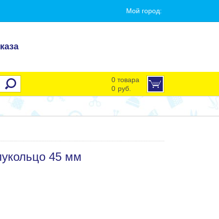
Мой город:
каза
0 товара
0
руб.
лукольцо 45 мм