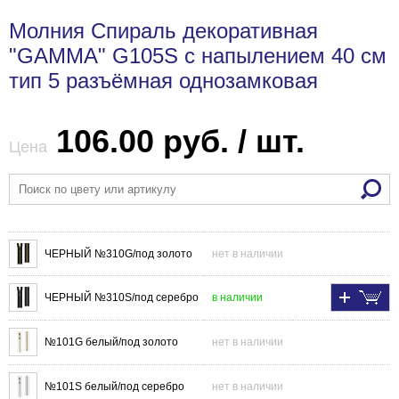
Молния Спираль декоративная
"GAMMA" G105S с напылением 40 см
тип 5 разъёмная однозамковая
106.00 руб. / шт.
Цена
ЧЕРНЫЙ №310G/под золото
нет в наличии
ЧЕРНЫЙ №310S/под серебро
в наличии
№101G белый/под золото
нет в наличии
№101S белый/под серебро
нет в наличии