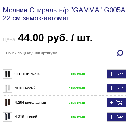
Молния Спираль н/р "GAMMA" G005A
22 см замок-автомат
44.00 руб. / шт.
Цена
ЧЕРНЫЙ №310
в наличии
№101 белый
в наличии
№294 шоколадный
в наличии
№318 т.синий
в наличии