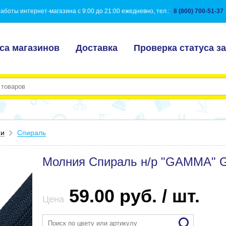
аботы интернет-магазина с 9:00 до 21:00 ежедневно, тел.:
8 (800) 700-51-37
са магазинов
Доставка
Проверка статуса за
ии
Спираль
Молния Спираль н/р "GAMMA" G
59.00 руб. / шт.
Цена