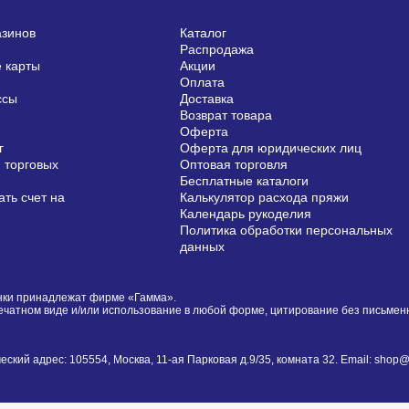
азинов
Каталог
Распродажа
 карты
Акции
Оплата
ссы
Доставка
Возврат товара
Оферта
г
Оферта для юридических лиц
 торговых
Оптовая торговля
Бесплатные каталоги
ть счет на
Калькулятор расхода пряжи
Календарь рукоделия
Политика обработки персональных
данных
сунки принадлежат фирме «Гамма».
печатном виде и/или использование в любой форме, цитирование без письме
й адрес: 105554, Москва, 11-ая Парковая д.9/35, комната 32. Email: shop@i