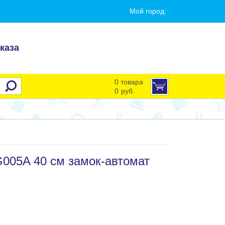
Мой город:
каза
0 товара
0
руб.
005A 40 см замок-автомат