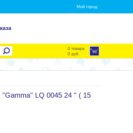
Мой город:
каза
0 товара
0
руб.
 "Gamma" LQ 0045 24 " ( 15