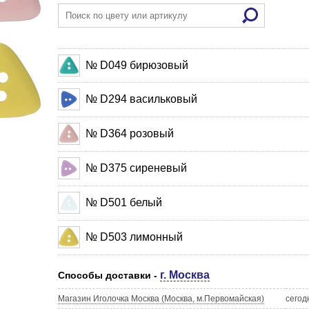
№ D049 бирюзовый
№ D294 васильковый
№ D364 розовый
№ D375 сиреневый
№ D501 белый
№ D503 лимонный
г. Москва
Способы доставки -
Магазин Иголочка Москва (Москва, м.Первомайская)
сегод