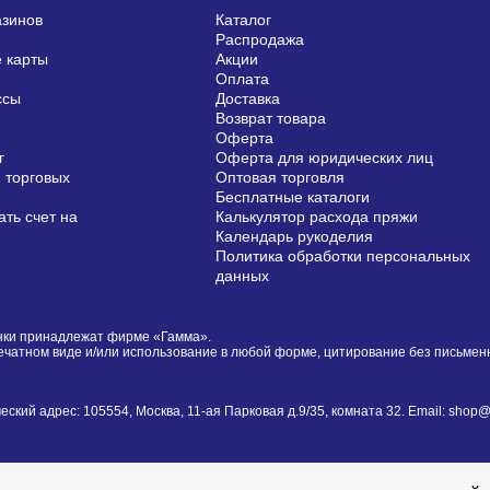
азинов
Каталог
Распродажа
 карты
Акции
Оплата
ссы
Доставка
Возврат товара
Оферта
г
Оферта для юридических лиц
 торговых
Оптовая торговля
Бесплатные каталоги
ть счет на
Калькулятор расхода пряжи
Календарь рукоделия
Политика обработки персональных
данных
сунки принадлежат фирме «Гамма».
печатном виде и/или использование в любой форме, цитирование без письме
й адрес: 105554, Москва, 11-ая Парковая д.9/35, комната 32. Email: shop@i