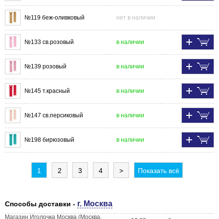
№119 беж-оливковый
нет в наличии
№133 св.розовый
в наличии
№139 розовый
в наличии
№145 т.красный
в наличии
№147 св.персиковый
в наличии
№198 бирюзовый
в наличии
1
2
3
4
>
Показать всё
г. Москва
Способы доставки -
Магазин Иголочка Москва (Москва,