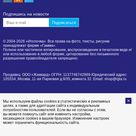
Подпишиcь на новости
© 2004-2026 «Иголочка». Все права на фото, тексты, рисунки
принадлежат фирме «Гамма».
Полное или частичное копирование, воспроизведение в печатном виде и/
или использование в любой форме, цитирование без письменного
разрешения правообладателя запрещено.
Продавец: ООО «Жаккард» ОГРН: 1137746742869 Юридический адрес:
105554, Москва, 11-ая Парковая д.9/35, комната 32. Email: shop@igla.ru
Мы используем файлы cookies в статистических и рекламных
целях, а также для адаптации сайта к индивидуальным
потребностям пользователей. Если вы не согласны с этим,
вы можете покинуть сайт или изменить настройки,
касающиеся cookies в вашем браузере. Изменение настроек
может ограничить функциональность сайта.