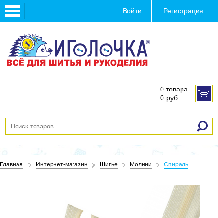
Toggle
Войти
Регистрация
navigation
0 товара
0
руб.
Главная
Интернет-магазин
Шитье
Молнии
Спираль