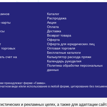
азинов
Каталог
Распродажа
 карты
Акции
Оплата
ссы
Доставка
Возврат товара
Оферта
г
Оферта для юридических лиц
 торговых
Оптовая торговля
Бесплатные каталоги
ть счет на
Калькулятор расхода пряжи
Календарь рукоделия
Политика обработки персональных
данных
сунки принадлежат фирме «Гамма».
печатном виде и/или использование в любой форме, цитирование без письме
истических и рекламных целях, а также для адаптации сай