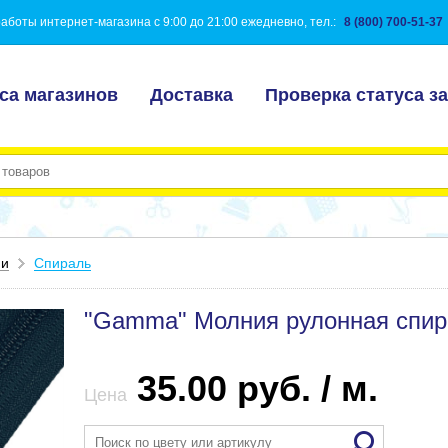
аботы интернет-магазина с 9:00 до 21:00 ежедневно, тел.:
8 (800) 700-51-37
са магазинов
Доставка
Проверка статуса за
ии
Спираль
"Gamma" Молния рулонная спир
35.00 руб. / м.
Цена