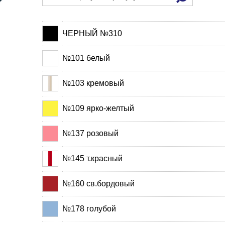
ЧЕРНЫЙ №310
№101 белый
№103 кремовый
№109 ярко-желтый
№137 розовый
№145 т.красный
№160 св.бордовый
№178 голубой