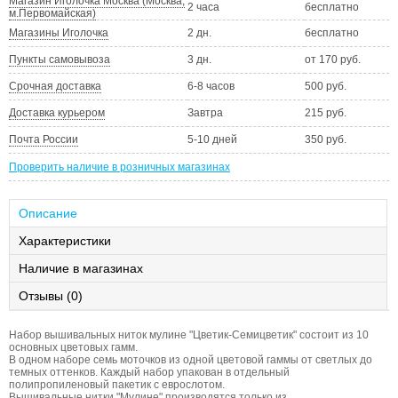
Магазин Иголочка Москва (Москва,
2 часа
бесплатно
м.Первомайская)
Магазины Иголочка
2 дн.
бесплатно
Пункты самовывоза
3 дн.
от 170 руб.
Срочная доставка
6-8 часов
500 руб.
Доставка курьером
Завтра
215 руб.
Почта России
5-10 дней
350 руб.
Проверить наличие в розничных магазинах
Описание
Характеристики
Наличие в магазинах
Отзывы (0)
Набор вышивальных ниток мулине "Цветик-Семицветик" состоит из 10
основных цветовых гамм.
В одном наборе семь моточков из одной цветовой гаммы от светлых до
темных оттенков. Каждый набор упакован в отдельный
полипропиленовый пакетик с еврослотом.
Вышивальные нитки "Мулине" производятся только из