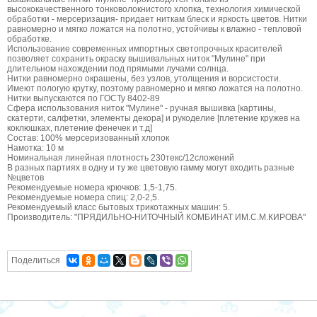
высококачественного тонковолокнистого хлопка, технология химической
обработки - мерсеризация- придает ниткам блеск и яркость цветов. Нитки
равномерно и мягко ложатся на полотно, устойчивы к влажно - тепловой
обработке.
Использование современных импортных светопрочных красителей
позволяет сохранить окраску вышивальных ниток "Мулине" при
длительном нахождении под прямыми лучами солнца.
Нитки равномерно окрашены, без узлов, утолщения и ворсистости.
Имеют пологую крутку, поэтому равномерно и мягко ложатся на полотно.
Нитки выпускаются по ГОСТу 8402-89
Сфера использования ниток "Мулине" - ручная вышивка [картины,
скатерти, салфетки, элементы декора] и рукоделие [плетение кружев на
коклюшках, плетение фенечек и т.д]
Состав: 100% мерсеризованный хлопок
Намотка: 10 м
Номинальная линейная плотность 230текс/12сложений
В разных партиях в одну и ту же цветовую гамму могут входить разные
№цветов
Рекомендуемые номера крючков: 1,5-1,75.
Рекомендуемые номера спиц: 2,0-2,5.
Рекомендуемый класс бытовых трикотажных машин: 5.
Производитель: "ПРЯДИЛЬНО-НИТОЧНЫЙ КОМБИНАТ ИМ.С.М.КИРОВА"
Поделиться