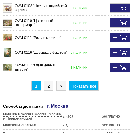
OVM-0108 "Цветы в индийской
в наличии
корзине"
OVM-0110 "Цветочный
в наличии
натюрморт"
OVM-0111 "Розы в корзине"
в наличии
OVM-0116 "Девушка с букетом"
в наличии
OVM-0117 "Один день в
в наличии
августе"
1
2
>
Показать всё
г. Москва
Способы доставки -
Магазин Иголочка Москва (Москва,
2 часа
бесплатно
м.Первомайская)
Магазины Иголочка
2 дн.
бесплатно