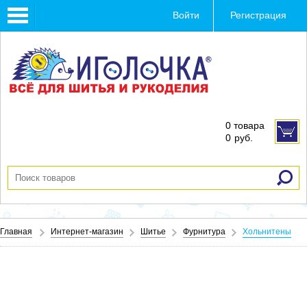
Toggle
Войти
Регистрация
navigation
0 товара
0
руб.
Главная
Интернет-магазин
Шитье
Фурнитура
Хольнитены