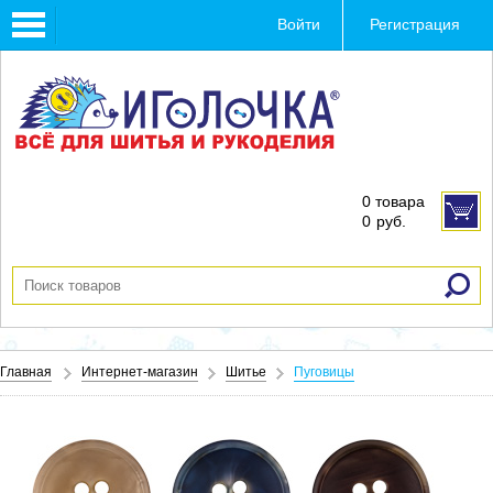
Toggle
Войти
Регистрация
navigation
0 товара
0
руб.
Главная
Интернет-магазин
Шитье
Пуговицы