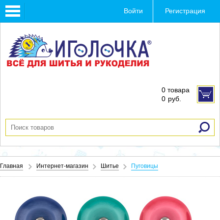
Toggle
Войти
Регистрация
navigation
0 товара
0
руб.
Главная
Интернет-магазин
Шитье
Пуговицы