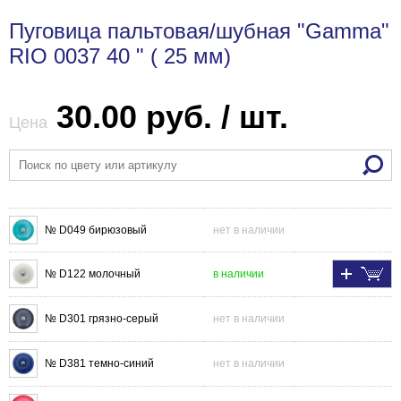
Пуговица пальтовая/шубная "Gamma"
RIO 0037 40 " ( 25 мм)
30.00 руб. / шт.
Цена
№ D049 бирюзовый
нет в наличии
№ D122 молочный
в наличии
№ D301 грязно-серый
нет в наличии
№ D381 темно-синий
нет в наличии