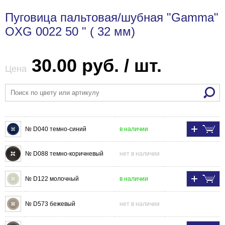
Пуговица пальтовая/шубная "Gamma"
OXG 0022 50 " ( 32 мм)
30.00 руб. / шт.
Цена
№ D040 темно-синий
в наличии
№ D088 темно-коричневый
нет в наличии
№ D122 молочный
в наличии
№ D573 бежевый
нет в наличии