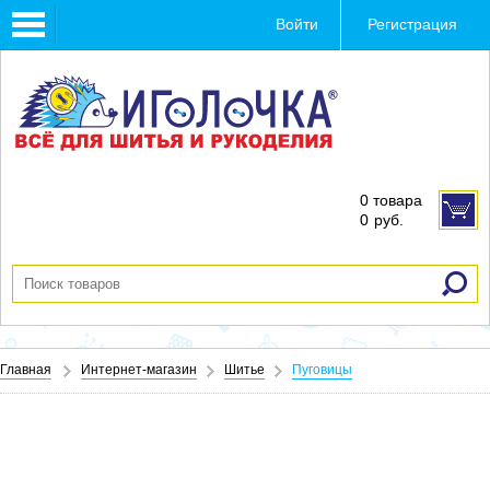
Toggle
Войти
Регистрация
navigation
0 товара
0
руб.
Главная
Интернет-магазин
Шитье
Пуговицы