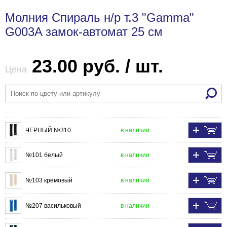
Молния Спираль н/р т.3 "Gamma"
G003A замок-автомат 25 см
23.00 руб. / шт.
Цена
ЧЕРНЫЙ №310
в наличии
№101 белый
в наличии
№103 кремовый
в наличии
№207 васильковый
в наличии