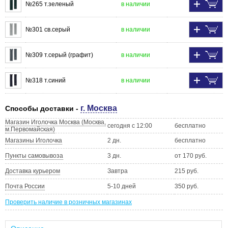
№265 т.зеленый
в наличии
№301 св.серый
в наличии
№309 т.серый (графит)
в наличии
№318 т.синий
в наличии
г. Москва
Способы доставки -
Магазин Иголочка Москва (Москва,
сегодня с 12:00
бесплатно
м.Первомайская)
Магазины Иголочка
2 дн.
бесплатно
Пункты самовывоза
3 дн.
от 170 руб.
Доставка курьером
Завтра
215 руб.
Почта России
5-10 дней
350 руб.
Проверить наличие в розничных магазинах