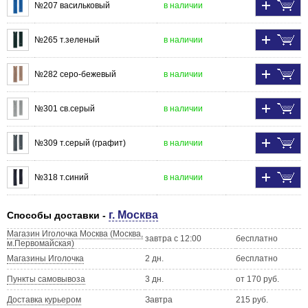
№207 васильковый
в наличии
№265 т.зеленый
в наличии
№282 серо-бежевый
в наличии
№301 св.серый
в наличии
№309 т.серый (графит)
в наличии
№318 т.синий
в наличии
г. Москва
Способы доставки -
Магазин Иголочка Москва (Москва,
завтра с 12:00
бесплатно
м.Первомайская)
Магазины Иголочка
2 дн.
бесплатно
Пункты самовывоза
3 дн.
от 170 руб.
Доставка курьером
Завтра
215 руб.