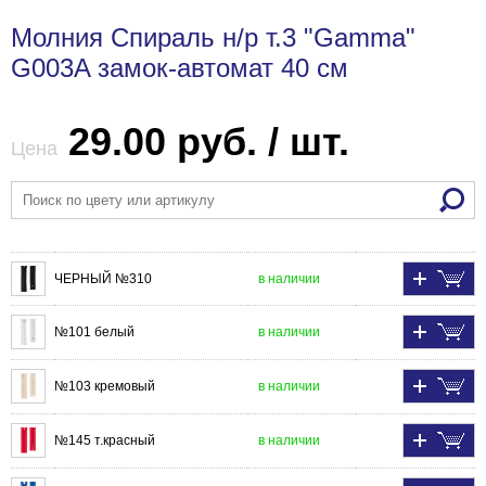
Молния Спираль н/р т.3 "Gamma"
G003A замок-автомат 40 см
29.00 руб. / шт.
Цена
ЧЕРНЫЙ №310
в наличии
№101 белый
в наличии
№103 кремовый
в наличии
№145 т.красный
в наличии