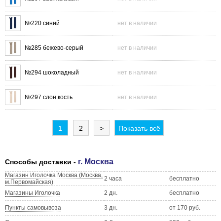
№220 синий
нет в наличии
№285 бежево-серый
нет в наличии
№294 шоколадный
нет в наличии
№297 слон.кость
нет в наличии
1
2
>
Показать всё
г. Москва
Способы доставки -
Магазин Иголочка Москва (Москва,
2 часа
бесплатно
м.Первомайская)
Магазины Иголочка
2 дн.
бесплатно
Пункты самовывоза
3 дн.
от 170 руб.