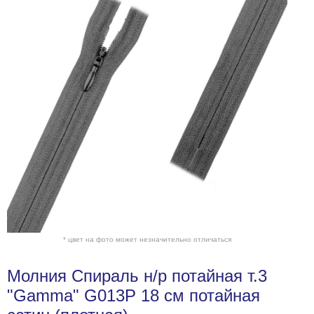
* цвет на фото может незначительно отличаться
Молния Спираль н/р потайная т.3
"Gamma" G013P 18 см потайная