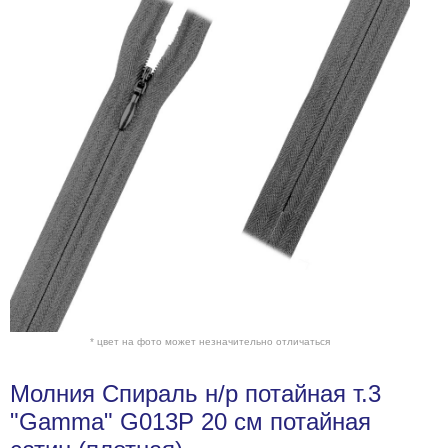
* цвет на фото может незначительно отличаться
Молния Спираль н/р потайная т.3
"Gamma" G013P 20 см потайная