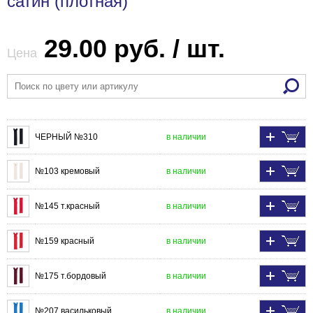
сатин (плотная)
29.00 руб. / шт.
Цена
ЧЕРНЫЙ №310
в наличии
№103 кремовый
в наличии
№145 т.красный
в наличии
№159 красный
в наличии
№175 т.бордовый
в наличии
№207 васильковый
в наличии