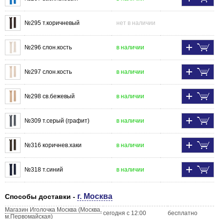
№295 т.коричневый
нет в наличии
№296 слон.кость
в наличии
№297 слон.кость
в наличии
№298 св.бежевый
в наличии
№309 т.серый (графит)
в наличии
№316 коричнев.хаки
в наличии
№318 т.синий
в наличии
г. Москва
Способы доставки -
Магазин Иголочка Москва (Москва,
сегодня с 12:00
бесплатно
м.Первомайская)