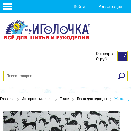
Toggle
Войти
Регистрация
navigation
0 товара
0
руб.
Главная
Интернет-магазин
Ткани
Ткани для одежды
Жаккард