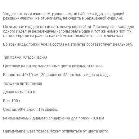
Уход за готовым изделием: ручная стирка t-40, не гладить, щадящий
режим химчистки, не отбеливать, не сушить в барабанной сушилке.
На этикетке каждого мотка есть номер партии/Lot. При покупке пряжи для
одного изделия рекомендуем использовать один и тот же номер "lot", т.к.
оттенок пряжи из разных партий может незначительно отличаться.
Во всех видах пряжи Adelia состав на этикетке соответствует реальному.
Тип пряжи: Классическая
Цветовая палитра: однотонные цвета нежных оттенков
В полотне 10х10 см - 30 рядов по 45 петель - лицевая гладь
Толщина нити: тонкая
Длина нити: 340 м
Вес: 100 г
Состав: 90% акрил, 1% люрекс
Рекомендуемый диаметр спиц/крючка для пряжи - 3.0 мм
Примечание: цвет товара может отличаться от цвета фото