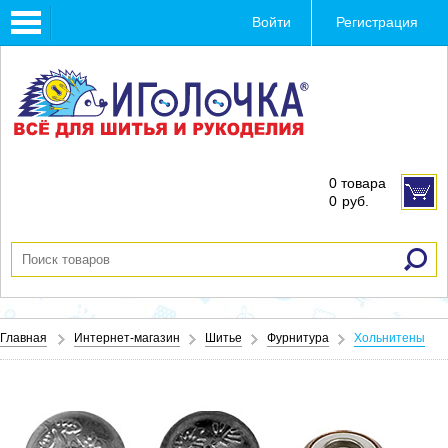
Toggle
Войти
Регистрация
navigation
0 товара
0
руб.
Главная
Интернет-магазин
Шитье
Фурнитура
Хольнитены