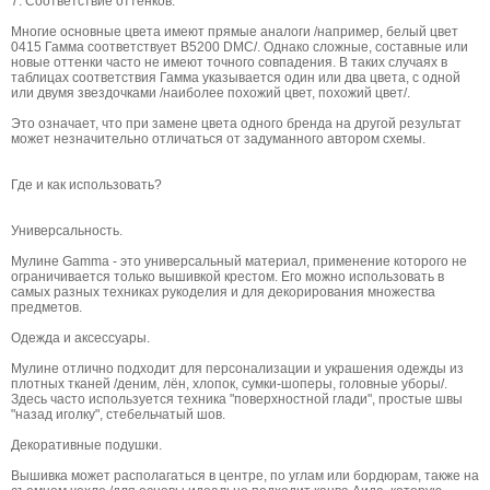
7. Соответствие оттенков.
Многие основные цвета имеют прямые аналоги /например, белый цвет
0415 Гамма соответствует B5200 DMC/. Однако сложные, составные или
новые оттенки часто не имеют точного совпадения. В таких случаях в
таблицах соответствия Гамма указывается один или два цвета, с одной
или двумя звездочками /наиболее похожий цвет, похожий цвет/.
Это означает, что при замене цвета одного бренда на другой результат
может незначительно отличаться от задуманного автором схемы.
Где и как использовать?
Универсальность.
Мулине Gamma - это универсальный материал, применение которого не
ограничивается только вышивкой крестом. Его можно использовать в
самых разных техниках рукоделия и для декорирования множества
предметов.
Одежда и аксессуары.
Мулине отлично подходит для персонализации и украшения одежды из
плотных тканей /деним, лён, хлопок, сумки-шоперы, головные уборы/.
Здесь часто используется техника "поверхностной глади", простые швы
"назад иголку", стебельчатый шов.
Декоративные подушки.
Вышивка может располагаться в центре, по углам или бордюрам, также на