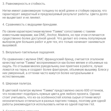
3. Равномерность и стойкость.
Нитки имеют равномерную толщину по всей длине и стойкую окраску, что
гарантирует аккуратный и предсказуемый результат работы. Цвета долго
не выцветают и не линяют.
4. Сравнимость с ведущими брендами.
По своим характеристикам мулине "Гамма" сопоставимо с такими
известными марками, как DMC, Anchor, Madeira, но при этом отличается
существенно более доступной ценой. Что делает его очень популярным
выбором для больших работ и для тех, кто только начинает заниматься
вышивкой.
5. Визуально-тактильные ощущения.
По сравнению с мулине DMC /французский бренд, считается эталоном
качества/ нитки "Гамма" воспринимаются как более мягкие и объемные на
ощупь. По отзывам многих рукодельниц они приятнее в работе, лучше
ложатся на ткань и создают более фактурную, объемную вышивку. Блеск у
них умеренный, а оттенки часто кажутся более натуральными и
естественными.
6. Широкая палитра.
В цветовой палитре мулине "Гамма" представлено около 600 оттенков,
что позволяет подобрать нужные цвета для любого проекта. Однако
стоит учитывать, что из-за особенностей хлопка сырья оттенки могут
незначительно отличаться в разных партиях товара, поэтому для одной
работы рекомендуется использовать нитки из одной партии / lot.