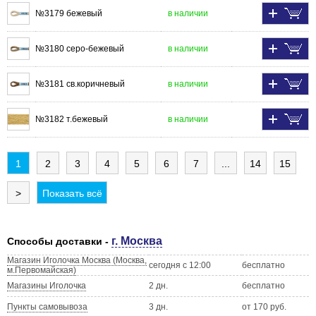
№3179 бежевый
в наличии
№3180 серо-бежевый
в наличии
№3181 св.коричневый
в наличии
№3182 т.бежевый
в наличии
1
2
3
4
5
6
7
...
14
15
>
Показать всё
г. Москва
Способы доставки -
Магазин Иголочка Москва (Москва,
сегодня с 12:00
бесплатно
м.Первомайская)
Магазины Иголочка
2 дн.
бесплатно
Пункты самовывоза
3 дн.
от 170 руб.