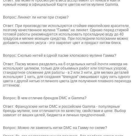
Ответ: Вы можете просмотреть весь ассортимент оттенков и найти
нужный номер в официальной Карте цветов ниток мулине Gamma.
Вопрос: Линяют ли нитки при стирке?
Ответ: При производстве используются стойкие европейские красители,
поэтому качественное мулине "Гамма" не линяет. Однако перед стиркой
готовой работы рекомендуется использовать прохладную воду до 40
градусов и мягкие моющие средства. При последнем полоскании можно
добавить немного уксуса - это закрепит цвет и придаст нитям блеск.
Вопрос: Сколько нитей в одной пасме хлопкового мулине Гамма?
Ответ: Пасму можно разделить на 6 отдельных нитей /почти никогда не
используют целиком, только для объемных работ или плотных узоров/,
стандартное сложение для работы - в 2 или 3 нити, для мелких деталей
используют 1 нить, для создания "блендов" смешивают одну нить одного
цвета с другой нитью отличного цвета /для получения плавного перехода
оттенков/.
Вопрос: В чем отличие брендов DMC и Gamma?
Ответ: Французские нитки DMC и российские Gamma - популярные
бренды мулине, они отличаются по качеству, свойствам и цене. Выбор
зависит от ваших целей, бюджета и личных предпочтений.
Вопрос: Можно ли заменить нитки DMC на Гамму по схеме?