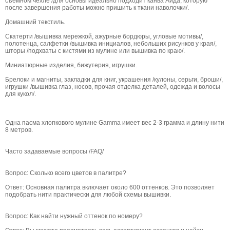
съемном чехле /для основы идеально подходит канва Аида, которую
после завершения работы можно пришить к ткани наволочки/.
Домашний текстиль.
Скатерти /вышивка мережкой, ажурные бордюры, угловые мотивы/,
полотенца, салфетки /вышивка инициалов, небольших рисунков у края/,
шторы /подхваты с кистями из мулине или вышивка по краю/.
Миниатюрные изделия, бижутерия, игрушки.
Брелоки и магниты, закладки для книг, украшения /кулоны, серьги, броши/,
игрушки /вышивка глаз, носов, прочая отделка деталей, одежда и волосы
для кукол/.
Одна пасма хлопкового мулине Gamma имеет вес 2-3 грамма и длину нити
8 метров.
Часто задаваемые вопросы /FAQ/
Вопрос: Сколько всего цветов в палитре?
Ответ: Основная палитра включает около 600 оттенков. Это позволяет
подобрать нити практически для любой схемы вышивки.
Вопрос: Как найти нужный оттенок по номеру?