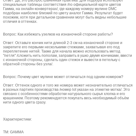
Ответ: Да, это распространенная практика. Для подбора используют
специальные таблицы соответствия /по официальной карте цветов
Гамма, на онлайн-конвертерах/, где каждому номеру мулине DMC
подобран наиболее близкий по цвету аналог Гамма. Результат будет
похожим, хотя при детальном сравнении могут быть видны небольшие
отличия в оттенках.
Вопрос: Как избежать узелков на изнаночной стороне работы?
Ответ: Оставьте кончик нити длиной 2-3 см на изнаночной стороне и
закрепите его первыми несколькими стежками, захватывая его под
переплетение нитей. Также для начала можно использовать метод
"петля" /сложить нить пополам, заправить в ушко двумя кончиками, ввести
с изнаночной стороны, сделать один стежок и вывести в петельку с
обратной стороны без узла/.
Вопрос: Почему цвет мулине может отличаться под одним номером?
Ответ: Оттенок одного и того же номера может незначительно отличаться
в разных партиях производства /номер lot указан на этикетке мотка/. Это
связано с особенностями обработки натурального сырья хлопка и его
крашением. Поэтому рекомендуется покупать весь необходимый объём
нити одного цвета сразу.
Характеристики:
ТМ: GAMMA