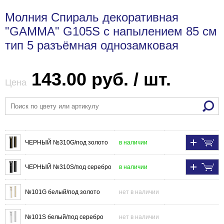
Молния Спираль декоративная
"GAMMA" G105S с напылением 85 см
тип 5 разъёмная однозамковая
143.00 руб. / шт.
Цена
ЧЕРНЫЙ №310G/под золото
в наличии
ЧЕРНЫЙ №310S/под серебро
в наличии
№101G белый/под золото
нет в наличии
№101S белый/под серебро
нет в наличии