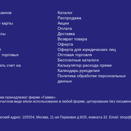
азинов
Каталог
Распродажа
 карты
Акции
Оплата
ссы
Доставка
Возврат товара
Оферта
г
Оферта для юридических лиц
 торговых
Оптовая торговля
Бесплатные каталоги
ть счет на
Калькулятор расхода пряжи
Календарь рукоделия
Политика обработки персональных
данных
сунки принадлежат фирме «Гамма».
печатном виде и/или использование в любой форме, цитирование без письме
й адрес: 105554, Москва, 11-ая Парковая д.9/35, комната 32. Email: shop@i