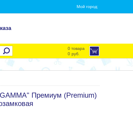
Мой город:
каза
0 товара
0
руб.
 "GAMMA" Премиум (Premium)
озамковая