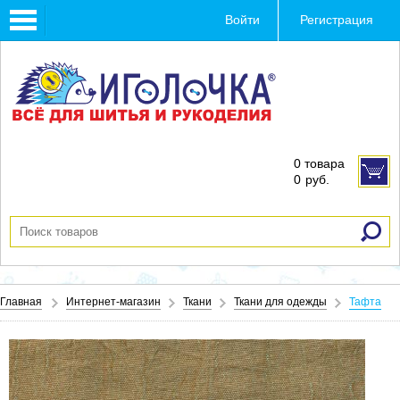
Toggle
Войти
Регистрация
navigation
0 товара
0
руб.
Главная
Интернет-магазин
Ткани
Ткани для одежды
Тафта