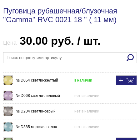
Пуговица рубашечная/блузочная
"Gamma" RVC 0021 18 " ( 11 мм)
30.00 руб. / шт.
Цена
№ D054 светло-желтый
в наличии
№ D068 светло-лиловый
нет в наличии
№ D204 светло-серый
нет в наличии
№ D385 морская волна
нет в наличии