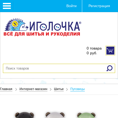
Toggle
Войти
Регистрация
navigation
0 товара
0
руб.
Главная
Интернет-магазин
Шитье
Пуговицы