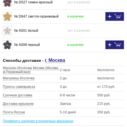
№ D527 темно-красный
нет в наличии
№ D847 светло-оранжевый
в наличии
№ А001 белый
нет в наличии
№ А008 черный
в наличии
г. Москва
Способы доставки -
Магазин Иголочка Москва (Москва,
2 часа
бесплатно
м.Первомайская)
Магазины Иголочка
2 дн.
бесплатно
Пункты самовывоза
3 дн.
от 170 руб.
Срочная доставка
6-8 часов
500 руб.
Доставка курьером
Завтра
215 руб.
Почта России
5-10 дней
350 руб.
Проверить наличие в розничных магазинах