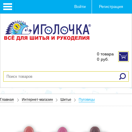
Toggle
Войти
Регистрация
navigation
0 товара
0
руб.
Главная
Интернет-магазин
Шитье
Пуговицы