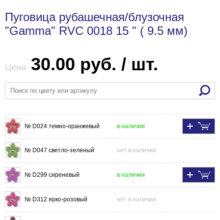
Пуговица рубашечная/блузочная
"Gamma" RVC 0018 15 " ( 9.5 мм)
30.00 руб. / шт.
Цена
№ D024 темно-оранжевый
в наличии
№ D047 светло-зеленый
нет в наличии
№ D299 сиреневый
в наличии
№ D312 ярко-розовый
нет в наличии