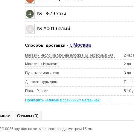
№ D879 хаки
№ А001 белый
г. Москва
Способы доставки -
Магазин Иголочка Москва (Москва, м.Первомайская)
2 час
Магазины Иголочка
2 дн.
Пункты самовывоза
3 дн.
Доставка курьером
Посл
Почта России
5-10 
Проверить наличие в розничных магазинах
зинах
Отзывы (0)
EC 0026 круглая на четыре прокола, диаметром 15 мм.