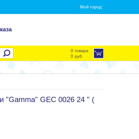
Мой город:
каза
0 товара
0
руб.
и "Gamma" GEC 0026 24 " (