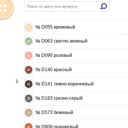
№ D055 кремовый
№ D063 светло-зеленый
№ D090 розовый
№ D140 красный
№ D141 темно-коричневый
№ D183 грязно-серый
№ D573 бежевый
№ D808 оранжевый