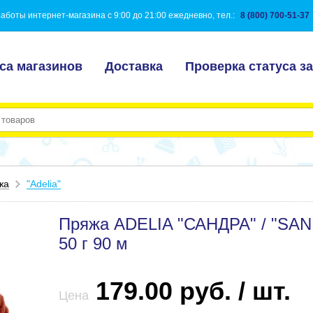
аботы интернет-магазина с 9:00 до 21:00 ежедневно, тел.:
8 (800) 700-51-37
са магазинов
Доставка
Проверка статуса за
жа
"Adelia"
Пряжа ADELIA "САНДРА" / "SAN
50 г 90 м
179.00 руб. / шт.
Цена