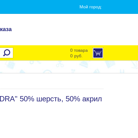
Мой город:
каза
0 товара
0
руб.
DRA" 50% шерсть, 50% акрил