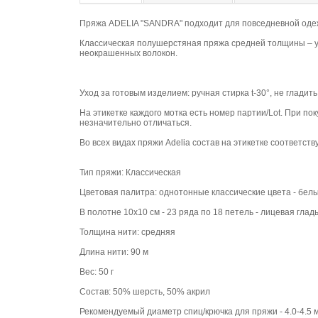
Пряжа ADELIA "SANDRA" подходит для повседневной одежд
Классическая полушерстяная пряжа средней толщины – у
неокрашенных волокон.
Уход за готовым изделием: ручная стирка t-30°, не глади
На этикетке каждого мотка есть номер партии/Lot. При пок
незначительно отличаться.
Во всех видах пряжи Adelia состав на этикетке соответств
Тип пряжи: Классическая
Цветовая палитра: однотонные классические цвета - белы
В полотне 10х10 см - 23 ряда по 18 петель - лицевая глад
Толщина нити: средняя
Длина нити: 90 м
Вес: 50 г
Состав: 50% шерсть, 50% акрил
Рекомендуемый диаметр спиц/крючка для пряжи - 4.0-4.5 