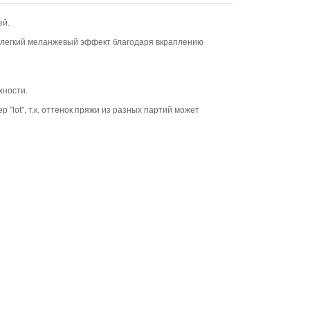
ей.
 легкий меланжевый эффект благодаря вкраплению
хности.
 "lot", т.к. оттенок пряжи из разных партий может