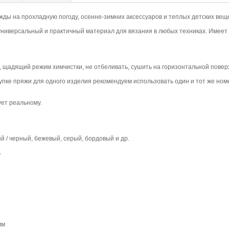
ы на прохладную погоду, осенне-зимних аксессуаров и теплых детских вещ
ниверсальный и практичный материал для вязания в любых техниках. Имеет
ть, щадящий режим химчистки, не отбеливать, сушить на горизонтальной повер
упке пряжи для одного изделия рекомендуем использовать один и тот же номер
ует реальному.
й / черный, бежевый, серый, бордовый и др.
ь
мм