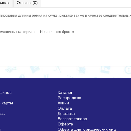
зинах
Отзывы (0)
лирования длинны ремня на сумке, рюкзаке так же в качестве соединительны
 смазочных материалов. Не является браком
азинов
Каталог
Распродажа
 карты
Акции
Оплата
ссы
Доставка
Возврат товара
Оферта
г
Оферта для юридических лиц