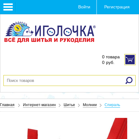
Toggle
Войти
Регистрация
navigation
0 товара
0
руб.
Главная
Интернет-магазин
Шитье
Молнии
Спираль