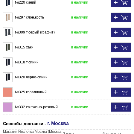
№220 синий
в наличии
№297 слон.кость
в наличии
№309 т.серый (графит)
в наличии
№315 хаки
в наличии
№318 т.синий
в наличии
№320 черно-синий
в наличии
№325 коралловый
в наличии
№332 св.грязно-розовый
в наличии
г. Москва
Способы доставки -
Магазин Иголочка Москва (Москва,
2 часа
бесплатно