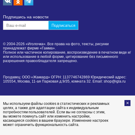
Подпишиcь на новости
© 2004-2026 «Иголочка». Все права на фото, тексты, рисунки
принадлежат фирме «Гамма».
Полное или частичное копирование, воспроизведение в печатном виде и/
или использование в любой форме, цитирование без письменного
разрешения правообладателя запрещено.
Продавец: ООО «Жаккард» ОГРН: 1137746742869 Юридический адрес:
105554, Москва, 11-ая Парковая д.9/35, комната 32. Email: shop@igla.ru
Мы используем файлы cookies в статистических и рекламных
целях, а также для адаптации сайта к индивидуальным
потребностям пользователей. Если вы не согласны с этим,
вы можете покинуть сайт или изменить настройки,
касающиеся cookies в вашем браузере. Изменение настроек
может ограничить функциональность сайта.