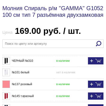
Молния Спираль р/м "GAMMA" G1052
100 см тип 7 разъёмная двухзамковая
169.00 руб. / шт.
Цена
ЧЕРНЫЙ №310
в наличии
№101 белый
нет в наличии
№137 розовый
в наличии
№145 т.красный
в наличии