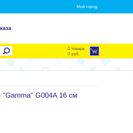
Мой город:
каза
0 товара
0
руб.
4 "Gamma" G004A 16 см