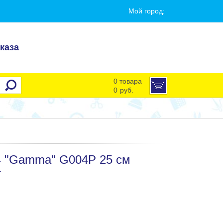
Мой город:
каза
0 товара
0
руб.
4 "Gamma" G004P 25 см
т