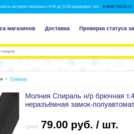
аботы интернет-магазина с 9:00 до 21:00 ежедневно, тел.:
8 (800) 700-51-37
са магазинов
Доставка
Проверка статуса за
ии
Спираль
Молния Спираль н/р брючная т.
неразъёмная замок-полуавтома
79.00 руб. / шт.
Цена