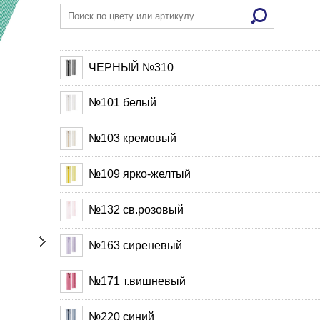
ЧЕРНЫЙ №310
№101 белый
№103 кремовый
№109 ярко-желтый
№132 св.розовый
№163 сиреневый
№171 т.вишневый
№220 синий