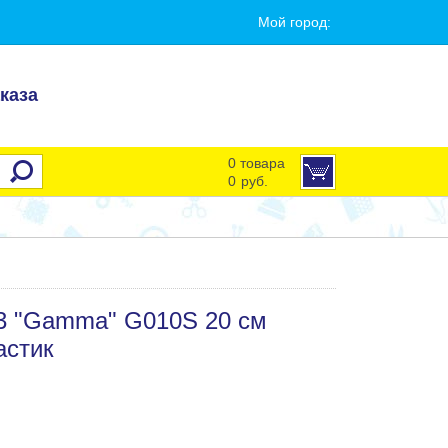
Мой город:
каза
0 товара
0
руб.
.3 "Gamma" G010S 20 см
астик