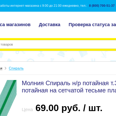
аботы интернет-магазина с 9:00 до 21:00 ежедневно, тел.:
8 (800) 700-51-37
са магазинов
Доставка
Проверка статуса за
ии
Спираль
Молния Спираль н/р потайная т
потайная на сетчатой тесьме пл
69.00 руб. / шт.
Цена