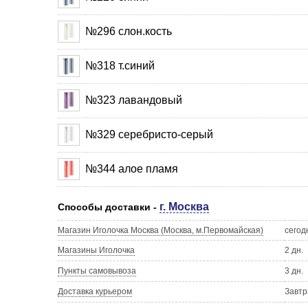
№296 слон.кость
№318 т.синий
№323 лавандовый
№329 серебристо-серый
№344 алое пламя
г. Москва
Способы доставки -
Магазин Иголочка Москва (Москва, м.Первомайская)
сегод
Магазины Иголочка
2 дн.
Пункты самовывоза
3 дн.
Доставка курьером
Завтр