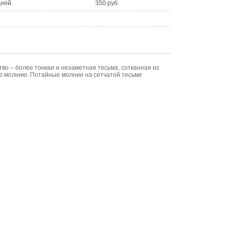
дней
350 руб.
во – более тонкая и незаметная тесьма, сотканная из
ую молнию. Потайные молнии на сетчатой тесьме