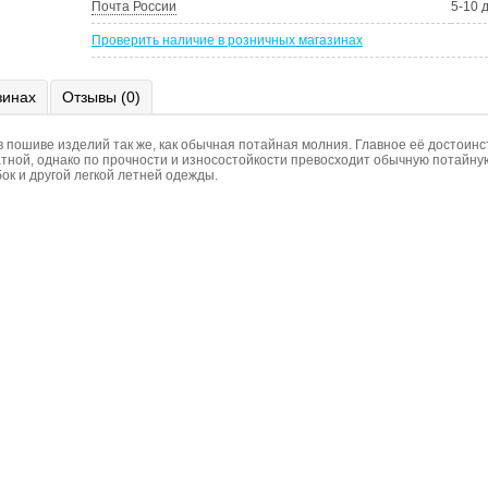
Почта России
5-10 
Проверить наличие в розничных магазинах
зинах
Отзывы (0)
пошиве изделий так же, как обычная потайная молния. Главное её достоинст
ратной, однако по прочности и износостойкости превосходит обычную потайн
ок и другой легкой летней одежды.