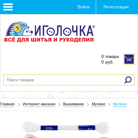
Toggle
Войти
Регистрация
navigation
0 товара
0
руб.
Главная
Интернет-магазин
Вышивание
Мулине
Мулине