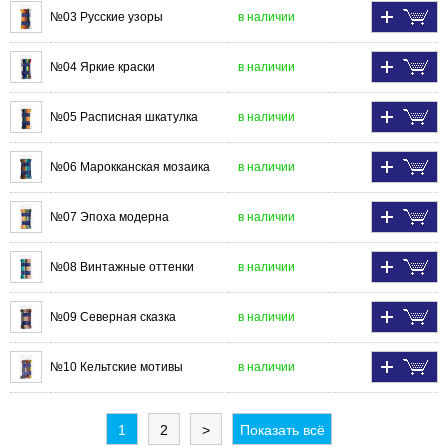
№03 Русские узоры
в наличии
№04 Яркие краски
в наличии
№05 Расписная шкатулка
в наличии
№06 Марокканская мозаика
в наличии
№07 Эпоха модерна
в наличии
№08 Винтажные оттенки
в наличии
№09 Северная сказка
в наличии
№10 Кельтские мотивы
в наличии
1
2
>
Показать всё