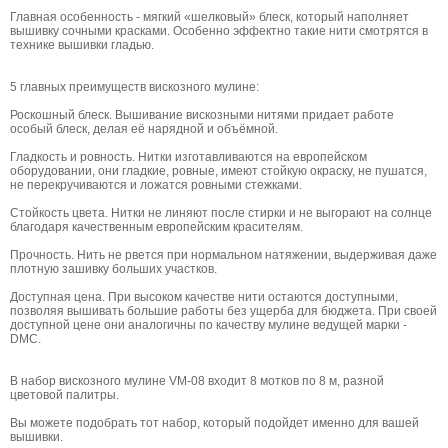
Главная особенность - мягкий «шелковый» блеск, который наполняет
вышивку сочными красками. Особенно эффектно такие нити смотрятся в
технике вышивки гладью.
5 главных преимуществ вискозного мулине:
Роскошный блеск. Вышивание вискозными нитями придает работе
особый блеск, делая её нарядной и объёмной.
Гладкость и ровность. Нитки изготавливаются на европейском
оборудовании, они гладкие, ровные, имеют стойкую окраску, не пушатся,
не перекручиваются и ложатся ровными стежками.
Стойкость цвета. Нитки не линяют после стирки и не выгорают на солнце
благодаря качественным европейским красителям.
Прочность. Нить не рвется при нормальном натяжении, выдерживая даже
плотную зашивку больших участков.
Доступная цена. При высоком качестве нити остаются доступными,
позволяя вышивать большие работы без ущерба для бюджета. При своей
доступной цене они аналогичны по качеству мулине ведущей марки -
DMС.
В набор вискозного мулине VM-08 входит 8 мотков по 8 м, разной
цветовой палитры.
Вы можете подобрать тот набор, который подойдет именно для вашей
вышивки.