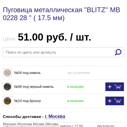
Пуговица металлическая "BLITZ" MB
0228 28 " ( 17.5 мм)
51.00 руб. / шт.
Цена
№04 под никель
нет в наличии
№06 под черный никель
в наличии
№24 под бронзу
в наличии
г. Москва
Способы доставки -
Магазин Иголочка Москва (Москва,
завтра с 12:00
бесплатно