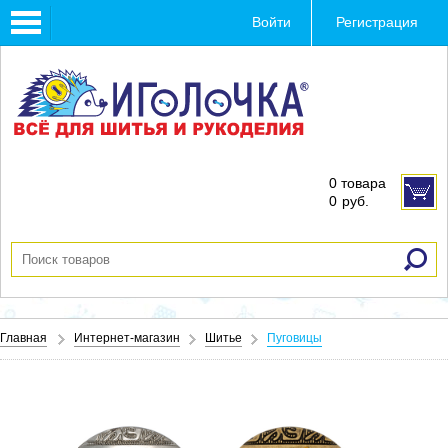
Toggle
Войти
Регистрация
navigation
0 товара
0
руб.
Главная
Интернет-магазин
Шитье
Пуговицы