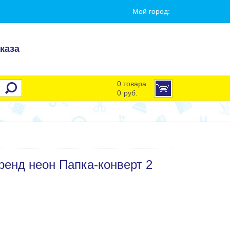
Мой город:
каза
0 товара
0
руб.
ренд неон Папка-конверт 2