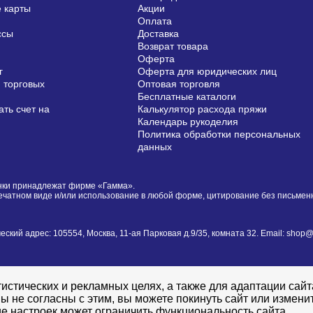
 карты
Акции
Оплата
ссы
Доставка
Возврат товара
Оферта
г
Оферта для юридических лиц
 торговых
Оптовая торговля
Бесплатные каталоги
ть счет на
Калькулятор расхода пряжи
Календарь рукоделия
Политика обработки персональных
данных
сунки принадлежат фирме «Гамма».
печатном виде и/или использование в любой форме, цитирование без письме
й адрес: 105554, Москва, 11-ая Парковая д.9/35, комната 32. Email: shop@i
истических и рекламных целях, а также для адаптации сай
ы не согласны с этим, вы можете покинуть сайт или измени
е настроек может ограничить функциональность сайта.