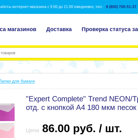
аботы интернет-магазина с 9:00 до 21:00 ежедневно, тел.:
8 (800) 700-51-37
са магазинов
Доставка
Проверка статуса за
Папки для бумаги
"Expert Complete" Trend NEON/Т
отд. с кнопкой A4 180 мкм песок
86.00 руб. / шт.
Цена