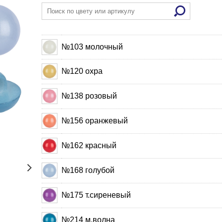
№103 молочный
№120 охра
№138 розовый
№156 оранжевый
№162 красный
№168 голубой
№175 т.сиреневый
№214 м.волна