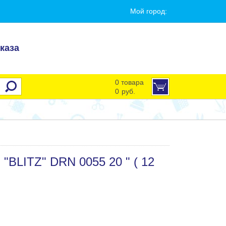
Мой город:
каза
0 товара
0
руб.
"BLITZ" DRN 0055 20 " ( 12