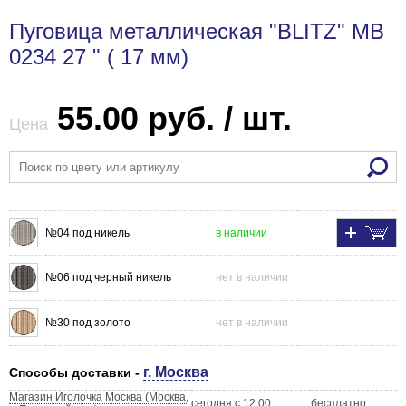
Пуговица металлическая "BLITZ" MB
0234 27 " ( 17 мм)
55.00 руб. / шт.
Цена
№04 под никель
в наличии
№06 под черный никель
нет в наличии
№30 под золото
нет в наличии
г. Москва
Способы доставки -
Магазин Иголочка Москва (Москва,
сегодня с 12:00
бесплатно