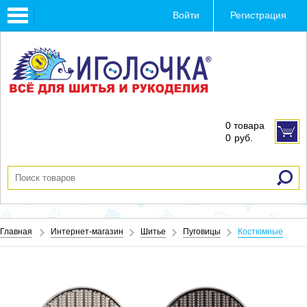
Toggle
Войти
Регистрация
navigation
0 товара
0
руб.
Главная
Интернет-магазин
Шитье
Пуговицы
Костюмные