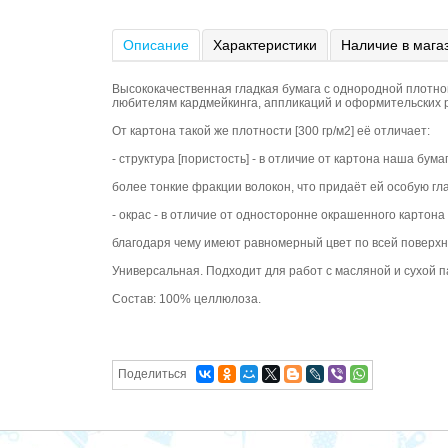
Описание
Характеристики
Наличие в мага
Высококачественная гладкая бумага с однородной плотной
любителям кардмейкинга, аппликаций и оформительских ра
От картона такой же плотности [300 гр/м2] её отличает:
- структура [пористость] - в отличие от картона наша бум
более тонкие фракции волокон, что придаёт ей особую гла
- окрас - в отличие от односторонне окрашенного картона
благодаря чему имеют равномерный цвет по всей поверхно
Универсальная. Подходит для работ с масляной и сухой п
Состав: 100% целлюлоза.
Поделиться