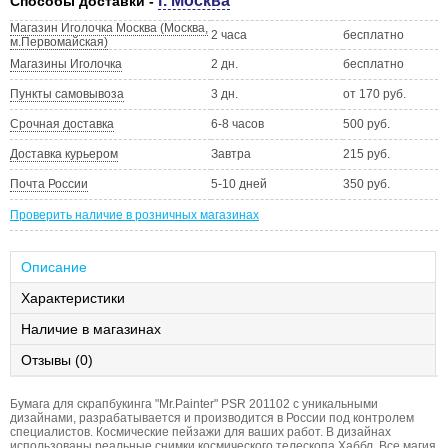
г. Москва
Способы доставки -
Магазин Иголочка Москва (Москва,
2 часа
бесплатно
м.Первомайская)
Магазины Иголочка
2 дн.
бесплатно
Пункты самовывоза
3 дн.
от 170 руб.
Срочная доставка
6-8 часов
500 руб.
Доставка курьером
Завтра
215 руб.
Почта России
5-10 дней
350 руб.
Проверить наличие в розничных магазинах
Описание
Характеристики
Наличие в магазинах
Отзывы (0)
Бумага для скрапбукинга "Mr.Painter" PSR 201102 с уникальными
дизайнами, разрабатывается и производится в России под контролем
специалистов. Космические пейзажи для ваших работ. В дизайнах
использованы реальные снимки космического телескопа Хаббл. Все магия