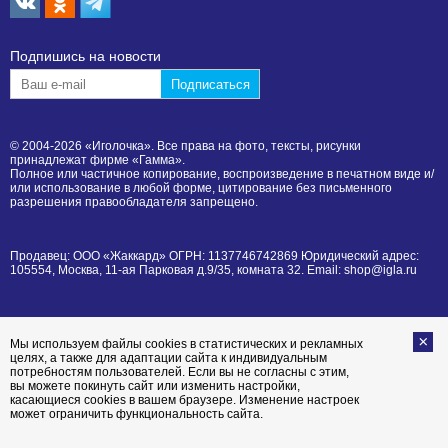
Подпишиcь на новости
© 2004-2026 «Иголочка». Все права на фото, тексты, рисунки
принадлежат фирме «Гамма».
Полное или частичное копирование, воспроизведение в печатном виде и/
или использование в любой форме, цитирование без письменного
разрешения правообладателя запрещено.
Продавец: ООО «Жаккард» ОГРН: 1137746742869 Юридический адрес:
105554, Москва, 11-ая Парковая д.9/35, комната 32. Email: shop@igla.ru
Мы используем файлы cookies в статистических и рекламных
целях, а также для адаптации сайта к индивидуальным
потребностям пользователей. Если вы не согласны с этим,
вы можете покинуть сайт или изменить настройки,
касающиеся cookies в вашем браузере. Изменение настроек
может ограничить функциональность сайта.