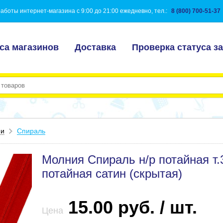
аботы интернет-магазина с 9:00 до 21:00 ежедневно, тел.:
8 (800) 700-51-37
са магазинов
Доставка
Проверка статуса за
ии
Спираль
Молния Спираль н/р потайная т.
потайная сатин (скрытая)
15.00 руб. / шт.
Цена