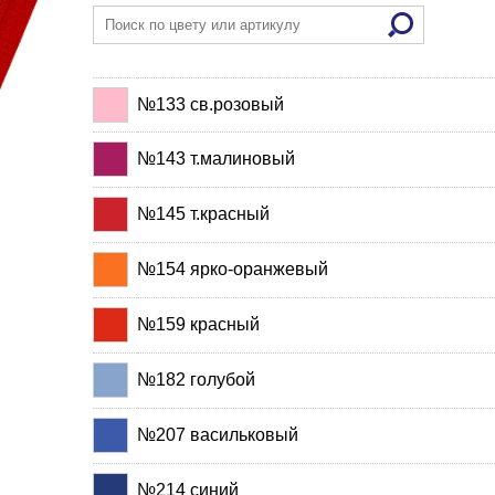
№133 св.розовый
№143 т.малиновый
№145 т.красный
№154 ярко-оранжевый
№159 красный
№182 голубой
№207 васильковый
№214 синий