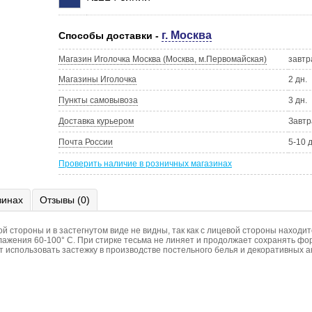
г. Москва
Способы доставки -
Магазин Иголочка Москва (Москва, м.Первомайская)
завтр
Магазины Иголочка
2 дн.
Пункты самовывоза
3 дн.
Доставка курьером
Завтр
Почта России
5-10 
Проверить наличие в розничных магазинах
зинах
Отзывы (0)
стороны и в застегнутом виде не видны, так как с лицевой стороны находитс
глажения 60-100° С. При стирке тесьма не линяет и продолжает сохранять 
т использовать застежку в производстве постельного белья и декоративных а