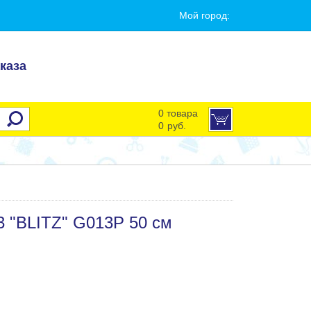
Мой город:
каза
0 товара
0
руб.
3 "BLITZ" G013P 50 см