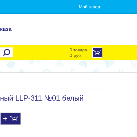
Мой город:
каза
0 товара
0
руб.
вный LLP-311 №01 белый