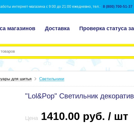
аботы интернет-магазина с 9:00 до 21:00 ежедневно, тел.:
8 (800) 700-51-37
са магазинов
Доставка
Проверка статуса за
суары для шитья
Светильники
"Lol&Pop" Светильник декорати
1410.00 руб. / шт
Цена