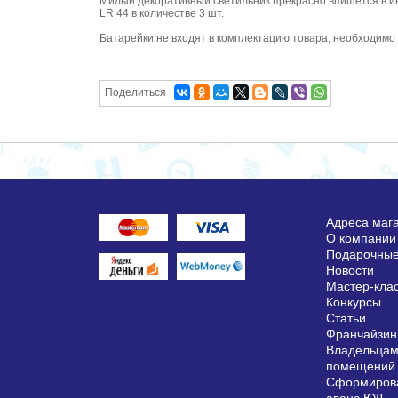
Милый декоративный светильник прекрасно впишется в ин
LR 44 в количестве 3 шт.
Батарейки не входят в комплектацию товара, необходимо
Поделиться
Адреса маг
О компании
Подарочные
Новости
Мастер-кла
Конкурсы
Статьи
Франчайзин
Владельцам
помещений
Сформирова