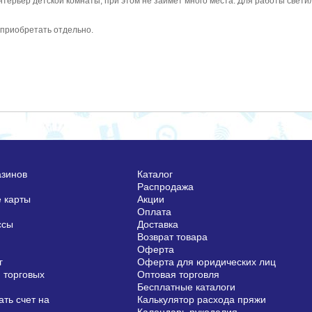
терьер детской комнаты, при этом не займет много места. Для работы свети
 приобретать отдельно.
азинов
Каталог
Распродажа
 карты
Акции
Оплата
ссы
Доставка
Возврат товара
Оферта
г
Оферта для юридических лиц
 торговых
Оптовая торговля
Бесплатные каталоги
ть счет на
Калькулятор расхода пряжи