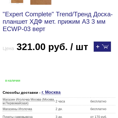
"Expert Complete" Trend/Тренд Доска-
планшет ХДФ мет. прижим A3 3 мм
ECWP-03 верт
321.00 руб. / шт
Цена
в наличии
г. Москва
Способы доставки -
Магазин Иголочка Москва (Москва,
2 часа
бесплатно
м.Первомайская)
Магазины Иголочка
2 дн.
бесплатно
Пункты самовывоза
3 дн.
от 170 руб.