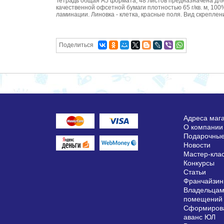
Тетрадь общая А5 формата, 48 листов предназначена для 
качественной офсетной бумаги плотностью 65 г/кв. м, 10
ламинации. Линовка - клетка, красные поля. Вид скреплени
Поделиться
Адреса маг
О компании
Подарочные
Новости
Мастер-кла
Конкурсы
Статьи
Франчайзин
Владельцам
помещений
Сформирова
аванс ЮЛ