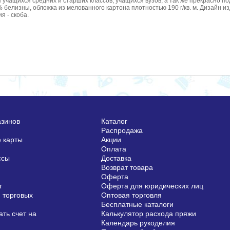
учащихся средних и старших классов, учащихся вузов, а так же прекрасно по
0% белизны, обложка из мелованного картона плотностью 190 г/кв. м. Дизайн
я - скоба.
азинов
Каталог
Распродажа
 карты
Акции
Оплата
ссы
Доставка
Возврат товара
Оферта
г
Оферта для юридических лиц
 торговых
Оптовая торговля
Бесплатные каталоги
ть счет на
Калькулятор расхода пряжи
Календарь рукоделия