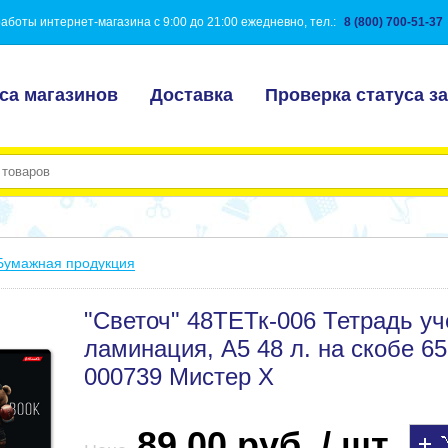
аботы интернет-магазина с 9:00 до 21:00 ежедневно, тел.:
8 (800) 700-51-37
са магазинов
Доставка
Проверка статуса за
Бумажная продукция
"Светоч" 48ТЕТк-006 Тетрадь у
ламинация, A5 48 л. на скобе 65
000739 Мистер Х
89.00 руб. / шт