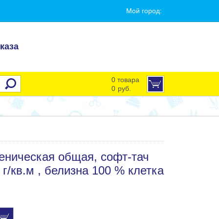
Мой город:
каза
0 товара
0
руб.
ченическая общая, софт-тач
 г/кв.м , белизна 100 % клетка