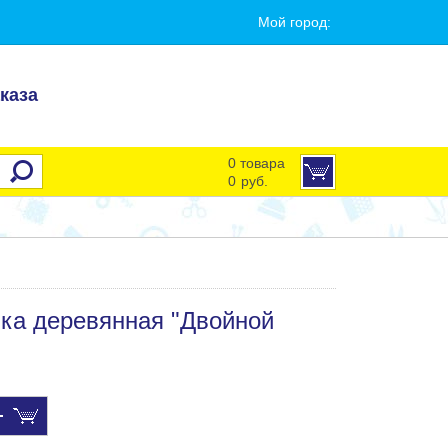
Мой город:
каза
0 товара
0
руб.
ка деревянная "Двойной