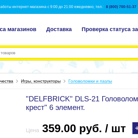
аботы интернет-магазина с 9:00 до 21:00 ежедневно, тел.:
8 (800) 700-51-37
са магазинов
Доставка
Проверка статуса за
чества
Игры, конструкторы
Головоломки и пазлы
"DELFBRICK" DLS-21 Головолом
крест" 6 элемент.
359.00 руб. / шт
Цена