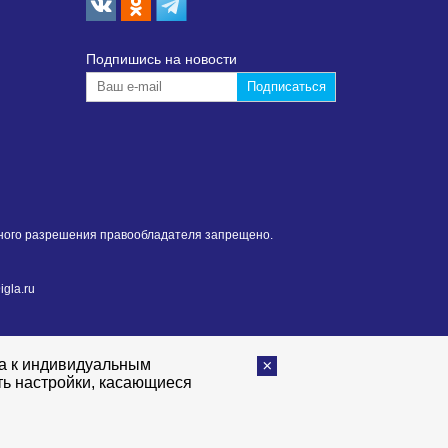
Подпишиcь на новости
нного разрешения правообладателя запрещено.
gla.ru
та к индивидуальным
ть настройки, касающиеся