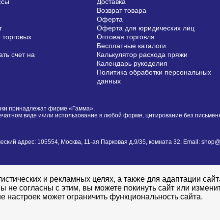
ссы
Доставка
Возврат товара
Оферта
г
Оферта для юридических лиц
 торговых
Оптовая торговля
Бесплатные каталоги
ть счет на
Калькулятор расхода пряжи
Календарь рукоделия
Политика обработки персональных
данных
сунки принадлежат фирме «Гамма».
печатном виде и/или использование в любой форме, цитирование без письме
й адрес: 105554, Москва, 11-ая Парковая д.9/35, комната 32. Email: shop@i
истических и рекламных целях, а также для адаптации сай
ы не согласны с этим, вы можете покинуть сайт или измени
е настроек может ограничить функциональность сайта.