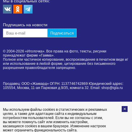
Мы в социальных сетях:
Подпишиcь на новости
© 2004-2026 «Иголочка». Все права на фото, тексты, рисунки
принадлежат фирме «Гамма».
Полное или частичное копирование, воспроизведение в печатном виде и/
или использование в любой форме, цитирование без письменного
разрешения правообладателя запрещено.
Продавец: ООО «Жаккард» ОГРН: 1137746742869 Юридический адрес:
105554, Москва, 11-ая Парковая д.9/35, комната 32. Email: shop@igla.ru
Мы используем файлы cookies в статистических и рекламных
целях, а также для адаптации сайта к индивидуальным
потребностям пользователей. Если вы не согласны с этим,
вы можете покинуть сайт или изменить настройки,
касающиеся cookies в вашем браузере. Изменение настроек
может ограничить функциональность сайта.